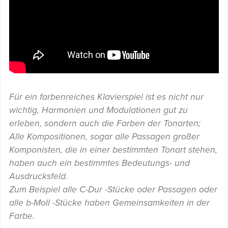
Für ein farbenreiches Klavierspiel ist es nicht nur
wichtig, Harmonien und Modulationen gut zu
erleben, sondern auch die Farben der Tonarten;
Alle Kompositionen, sogar alle Passagen großer
Komponisten, die in einer bestimmten Tonart stehen,
haben auch ein bestimmtes Bedeutungs- und
Ausdrucksfeld.
Zum Beispiel alle C-Dur -Stücke oder Passagen oder
alle b-Moll -Stücke haben Gemeinsamkeiten in der
Farbe.